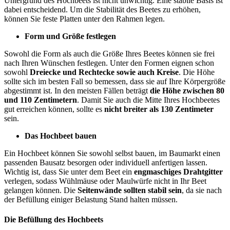
Untergrund des Hochbeets ist nicht unwichtig. Eine stabile Basis ist
dabei entscheidend. Um die Stabilität des Beetes zu erhöhen,
können Sie feste Platten unter den Rahmen legen.
Form und Größe festlegen
Sowohl die Form als auch die Größe Ihres Beetes können sie frei
nach Ihren Wünschen festlegen. Unter den Formen eignen schon
sowohl
Dreiecke und Rechtecke sowie auch Kreise
. Die Höhe
sollte sich im besten Fall so bemessen, dass sie auf Ihre Körpergröße
abgestimmt ist. In den meisten Fällen beträgt
die Höhe zwischen 80
und 110 Zentimetern
. Damit Sie auch die Mitte Ihres Hochbeetes
gut erreichen können, sollte es
nicht breiter als 130 Zentimeter
sein.
Das Hochbeet bauen
Ein Hochbeet können Sie sowohl selbst bauen, im Baumarkt einen
passenden Bausatz besorgen oder individuell anfertigen lassen.
Wichtig ist, dass Sie unter dem Beet ein
engmaschiges Drahtgitter
verlegen, sodass Wühlmäuse oder Maulwürfe nicht in Ihr Beet
gelangen können. Die
Seitenwände sollten stabil sein
, da sie nach
der Befüllung einiger Belastung Stand halten müssen.
Die Befüllung des Hochbeets