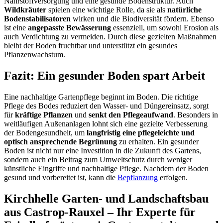
Nährstoffversorgung und eine gesunde Bodenstruktur. Auch
Wildkräuter
spielen eine wichtige Rolle, da sie als
natürliche
Bodenstabilisatoren
wirken und die Biodiversität fördern. Ebenso
ist eine
angepasste Bewässerung
essenziell, um sowohl Erosion als
auch Verdichtung zu vermeiden. Durch diese gezielten Maßnahmen
bleibt der Boden fruchtbar und unterstützt ein gesundes
Pflanzenwachstum.
Fazit: Ein gesunder Boden spart Arbeit
Eine nachhaltige Gartenpflege beginnt im Boden. Die richtige
Pflege des Bodes reduziert den Wasser- und Düngereinsatz, sorgt
für
kräftige Pflanzen
und
senkt den Pflegeaufwand
. Besonders in
weitläufigen Außenanlagen lohnt sich eine gezielte Verbesserung
der Bodengesundheit, um
langfristig eine pflegeleichte und
optisch ansprechende Begrünung
zu erhalten. Ein gesunder
Boden ist nicht nur eine Investition in die Zukunft des Gartens,
sondern auch ein Beitrag zum Umweltschutz durch weniger
künstliche Eingriffe und nachhaltige Pflege. Nachdem der Boden
gesund und vorbereitet ist, kann die
Bepflanzung
erfolgen.
Kirchhelle Garten- und Landschaftsbau
aus Castrop-Rauxel – Ihr Experte für