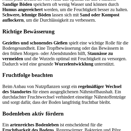
Sandige Böden
speichern oft wenig Wasser und können durch
Humus angereichert
werden, um die Feuchtigkeit besser zu halten.
Schwere, lehmige Böden
lassen sich mit
Sand oder Kompost
auflockern
, um die Durchlässigkeit zu verbessern.
Richtige Bewässerung
Gezieltes und schonendes Gießen
spielt eine wichtige Rolle für die
Bodengesundheit. Eine Tropfbewässerung oder das Bewässern in
den frühen Morgen- oder Abendstunden hilft,
Staunässe zu
vermeiden
und die Wurzeln optimal mit Feuchtigkeit zu versorgen.
Dadurch wird eine gesunde
Wurzelentwicklung
unterstützt.
Fruchtfolge beachten
Beim Anbau von Nutzpflanzen sorgt ein
regelmäßiger Wechsel
des Standortes
für einen ausgeglichenen Nährstoffhaushalt. Ein
durchdachter Fruchtwechsel verhindert einseitige Nährstoffentzüge
und sorgt dafür, dass der Boden langfristig fruchtbar bleibt.
Bodenleben aktiv fördern
Ein
artenreiches Bodenleben
ist entscheidend für die
Fruchtbarkeit des Bodens
. Regenwürmer, Bakterien und Pilze