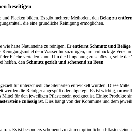
en beseitigen
ge und Flecken bilden. Es gibt mehrere Methoden, den
Belag zu entfer
gungsmittel, die eine gründliche Reinigung ermöglichen.
ne wie harte Natursteine zu reinigen. Er
entfernt Schmutz und Beläge
re Reinigungsmittel dem Wasser hinzuzufügen, um hartnäckige Verschm
 der Fläche verteilen kann. Um die Umgebung zu schützen, sollte der
i helfen, den
Schmutz gezielt und schonend zu lösen
.
ezielt für unterschiedliche Steinarten entwickelt wurden. Diese Mittel 
t werden die Reiniger abgespült oder abgefegt. Es ist wichtig,
umwelt
ttel für den jeweiligen Pflasterstein geeignet ist. Einige Produkte sin
tersteine zulässig ist
. Dies hängt von der Kommune und dem jeweilig
Natron. Es ist besonders schonend zu säureempfindlichen Pflastersteinen