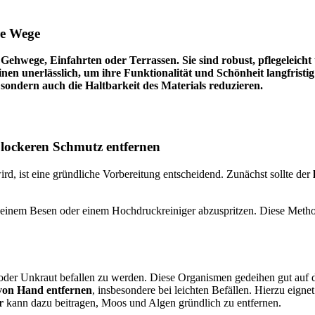
re Wege
ür Gehwege, Einfahrten oder Terrassen. Sie sind robust, pflegeleic
teinen unerlässlich, um ihre Funktionalität und Schönheit langfri
sondern auch die Haltbarkeit des Materials reduzieren.
d lockeren Schmutz entfernen
rd, ist eine gründliche Vorbereitung entscheidend. Zunächst sollte der
 mit einem Besen oder einem Hochdruckreiniger abzuspritzen. Diese Met
n oder Unkraut befallen zu werden. Diese Organismen gedeihen gut auf 
 von Hand entfernen
, insbesondere bei leichten Befällen. Hierzu eignet
r
kann dazu beitragen, Moos und Algen gründlich zu entfernen.