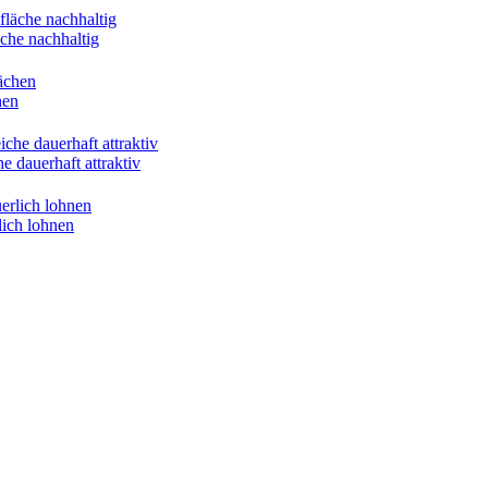
äche nachhaltig
hen
 dauerhaft attraktiv
lich lohnen