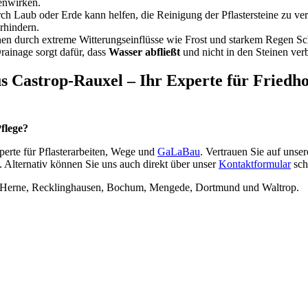
enwirken.
 Laub oder Erde kann helfen, die Reinigung der Pflastersteine zu ve
rhindern.
nen durch extreme Witterungseinflüsse wie Frost und starkem Regen S
Drainage sorgt dafür, dass
Wasser abfließt
und nicht in den Steinen verb
s Castrop-Rauxel – Ihr Experte für Friedho
Pflege?
perte für Pflasterarbeiten, Wege und
GaLaBau
. Vertrauen Sie auf unse
 Alternativ können Sie uns auch direkt über unser
Kontaktformular
sch
in Herne, Recklinghausen, Bochum, Mengede, Dortmund und Waltrop.