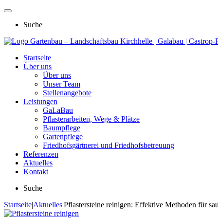
Suche
Gartenbau – Landschaftsbau Kirchhelle | Galabau | Castro
Startseite
Über uns
Über uns
Unser Team
Stellenangebote
Leistungen
GaLaBau
Pflasterarbeiten, Wege & Plätze
Baumpflege
Gartenpflege
Friedhofsgärtnerei und Friedhofsbetreuung
Referenzen
Aktuelles
Kontakt
Suche
Startseite
|
Aktuelles
|
Pflastersteine reinigen: Effektive Methoden für s