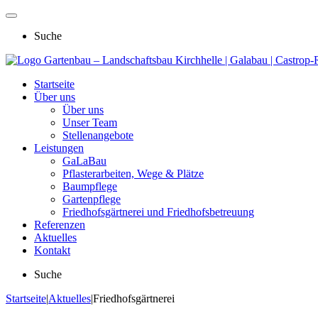
Suche
Gartenbau – Landschaftsbau Kirchhelle | Galabau | Castro
Startseite
Über uns
Über uns
Unser Team
Stellenangebote
Leistungen
GaLaBau
Pflasterarbeiten, Wege & Plätze
Baumpflege
Gartenpflege
Friedhofsgärtnerei und Friedhofsbetreuung
Referenzen
Aktuelles
Kontakt
Suche
Startseite
|
Aktuelles
|
Friedhofsgärtnerei