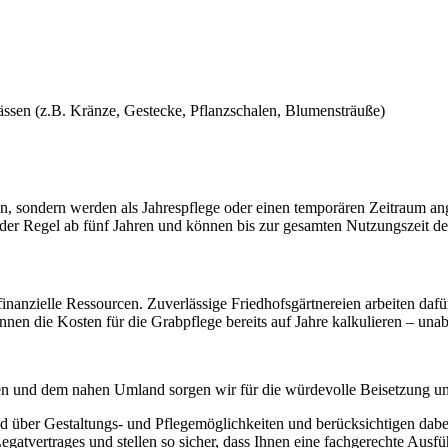
sen (z.B. Kränze, Gestecke, Pflanzschalen, Blumensträuße)
en, sondern werden als Jahrespflege oder einen temporären Zeitraum an
der Regel ab fünf Jahren und können bis zur gesamten Nutzungszeit der
 finanzielle Ressourcen. Zuverlässige Friedhofsgärtnereien arbeiten da
können die Kosten für die Grabpflege bereits auf Jahre kalkulieren – u
 und dem nahen Umland sorgen wir für die würdevolle Beisetzung und
nd über Gestaltungs- und Pflegemöglichkeiten und berücksichtigen dabei
egatvertrages und stellen so sicher, dass Ihnen eine fachgerechte Aus