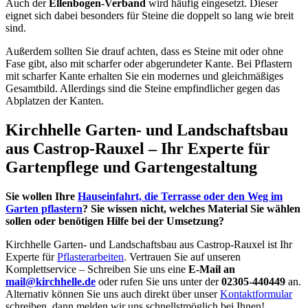
Auch der
Ellenbogen-Verband
wird häufig eingesetzt. Dieser
eignet sich dabei besonders für Steine die doppelt so lang wie breit
sind.
Außerdem sollten Sie drauf achten, dass es Steine mit oder ohne
Fase gibt, also mit scharfer oder abgerundeter Kante. Bei Pflastern
mit scharfer Kante erhalten Sie ein modernes und gleichmäßiges
Gesamtbild. Allerdings sind die Steine empfindlicher gegen das
Abplatzen der Kanten.
Kirchhelle Garten- und Landschaftsbau
aus Castrop-Rauxel – Ihr Experte für
Gartenpflege und Gartengestaltung
Sie wollen Ihre
Hauseinfahrt, die Terrasse oder den Weg im
Garten pflastern
? Sie wissen nicht, welches Material Sie wählen
sollen oder benötigen Hilfe bei der Umsetzung?
Kirchhelle Garten- und Landschaftsbau aus Castrop-Rauxel ist Ihr
Experte für
Pflasterarbeiten
. Vertrauen Sie auf unseren
Komplettservice – Schreiben Sie uns eine
E-Mail an
mail@kirchhelle.de
oder rufen Sie uns unter der
02305-440449
an.
Alternativ können Sie uns auch direkt über unser
Kontaktformular
schreiben, dann melden wir uns schnellstmöglich bei Ihnen!