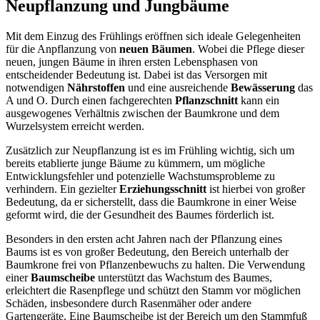
Neupflanzung und Jungbäume
Mit dem Einzug des Frühlings eröffnen sich ideale Gelegenheiten
für die Anpflanzung von
neuen Bäumen
. Wobei die Pflege dieser
neuen, jungen Bäume in ihren ersten Lebensphasen von
entscheidender Bedeutung ist. Dabei ist das Versorgen mit
notwendigen
Nährstoffen
und eine ausreichende
Bewässerung
das
A und O. Durch einen fachgerechten
Pflanzschnitt
kann ein
ausgewogenes Verhältnis zwischen der Baumkrone und dem
Wurzelsystem erreicht werden.
Zusätzlich zur Neupflanzung ist es im Frühling wichtig, sich um
bereits etablierte junge Bäume zu kümmern, um mögliche
Entwicklungsfehler und potenzielle Wachstumsprobleme zu
verhindern. Ein gezielter
Erziehungsschnitt
ist hierbei von großer
Bedeutung, da er sicherstellt, dass die Baumkrone in einer Weise
geformt wird, die der Gesundheit des Baumes förderlich ist.
Besonders in den ersten acht Jahren nach der Pflanzung eines
Baums ist es von großer Bedeutung, den Bereich unterhalb der
Baumkrone frei von Pflanzenbewuchs zu halten. Die Verwendung
einer
Baumscheibe
unterstützt das Wachstum des Baumes,
erleichtert die Rasenpflege und schützt den Stamm vor möglichen
Schäden, insbesondere durch Rasenmäher oder andere
Gartengeräte. Eine Baumscheibe ist der Bereich um den Stammfuß