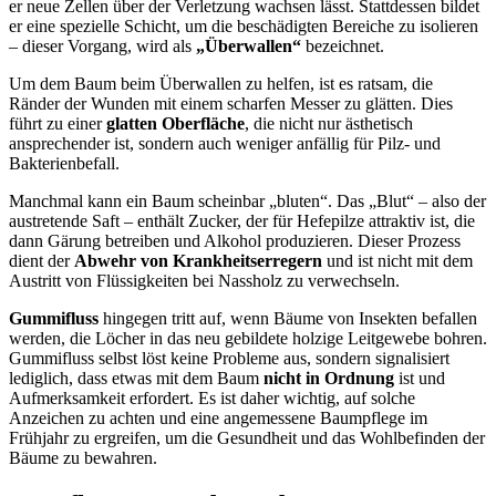
er neue Zellen über der Verletzung wachsen lässt. Stattdessen bildet
er eine spezielle Schicht, um die beschädigten Bereiche zu isolieren
– dieser Vorgang, wird als
„Überwallen“
bezeichnet.
Um dem Baum beim Überwallen zu helfen, ist es ratsam, die
Ränder der Wunden mit einem scharfen Messer zu glätten. Dies
führt zu einer
glatten Oberfläche
, die nicht nur ästhetisch
ansprechender ist, sondern auch weniger anfällig für Pilz- und
Bakterienbefall.
Manchmal kann ein Baum scheinbar „bluten“. Das „Blut“ – also der
austretende Saft – enthält Zucker, der für Hefepilze attraktiv ist, die
dann Gärung betreiben und Alkohol produzieren. Dieser Prozess
dient der
Abwehr von Krankheitserregern
und ist nicht mit dem
Austritt von Flüssigkeiten bei Nassholz zu verwechseln.
Gummifluss
hingegen tritt auf, wenn Bäume von Insekten befallen
werden, die Löcher in das neu gebildete holzige Leitgewebe bohren.
Gummifluss selbst löst keine Probleme aus, sondern signalisiert
lediglich, dass etwas mit dem Baum
nicht in Ordnung
ist und
Aufmerksamkeit erfordert. Es ist daher wichtig, auf solche
Anzeichen zu achten und eine angemessene Baumpflege im
Frühjahr zu ergreifen, um die Gesundheit und das Wohlbefinden der
Bäume zu bewahren.