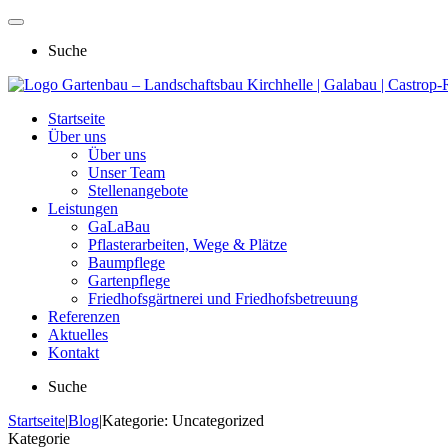
Suche
Gartenbau – Landschaftsbau Kirchhelle | Galabau | Castro
Startseite
Über uns
Über uns
Unser Team
Stellenangebote
Leistungen
GaLaBau
Pflasterarbeiten, Wege & Plätze
Baumpflege
Gartenpflege
Friedhofsgärtnerei und Friedhofsbetreuung
Referenzen
Aktuelles
Kontakt
Suche
Startseite
|
Blog
|
Kategorie: Uncategorized
Kategorie