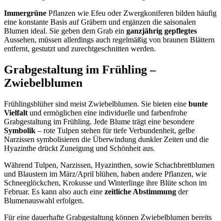
Immergrüne
Pflanzen wie Efeu oder Zwergkoniferen bilden häufig
eine konstante Basis auf Gräbern und ergänzen die saisonalen
Blumen ideal. Sie geben dem Grab ein
ganzjährig gepflegtes
Aussehen, müssen allerdings auch regelmäßig von braunen Blättern
entfernt, gestutzt und zurechtgeschnitten werden.
Grabgestaltung im Frühling –
Zwiebelblumen
Frühlingsblüher sind meist Zwiebelblumen. Sie bieten eine
bunte
Vielfalt
und ermöglichen eine individuelle und farbenfrohe
Grabgestaltung im Frühling. Jede Blume trägt eine besondere
Symbolik
– rote Tulpen stehen für tiefe Verbundenheit, gelbe
Narzissen symbolisieren die Überwindung dunkler Zeiten und die
Hyazinthe drückt Zuneigung und Schönheit aus.
Während Tulpen, Narzissen, Hyazinthen, sowie Schachbrettblumen
und Blaustern im März/April blühen, haben andere Pflanzen, wie
Schneeglöckchen, Krokusse und Winterlinge ihre Blüte schon im
Februar. Es kann also auch eine
zeitliche Abstimmung
der
Blumenauswahl erfolgen.
Für eine dauerhafte Grabgestaltung können Zwiebelblumen bereits