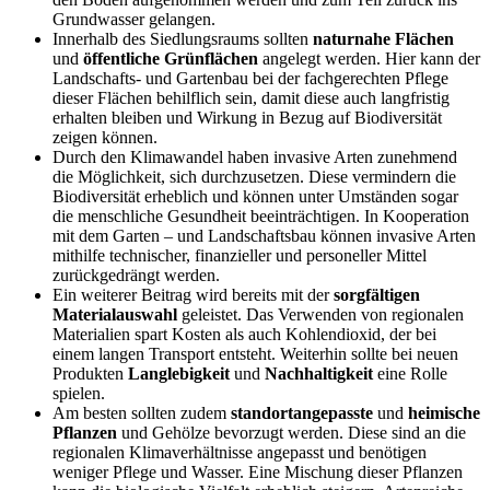
Grundwasser gelangen.
Innerhalb des Siedlungsraums sollten
naturnahe
Flächen
und
öffentliche
Grünflächen
angelegt werden. Hier kann der
Landschafts- und Gartenbau bei der fachgerechten Pflege
dieser Flächen behilflich sein, damit diese auch langfristig
erhalten bleiben und Wirkung in Bezug auf Biodiversität
zeigen können.
Durch den Klimawandel haben invasive Arten zunehmend
die Möglichkeit, sich durchzusetzen. Diese vermindern die
Biodiversität erheblich und können unter Umständen sogar
die menschliche Gesundheit beeinträchtigen. In Kooperation
mit dem Garten – und Landschaftsbau können invasive Arten
mithilfe technischer, finanzieller und personeller Mittel
zurückgedrängt werden.
Ein weiterer Beitrag wird bereits mit der
sorgfältigen
Materialauswahl
geleistet. Das Verwenden von regionalen
Materialien spart Kosten als auch Kohlendioxid, der bei
einem langen Transport entsteht. Weiterhin sollte bei neuen
Produkten
Langlebigkeit
und
Nachhaltigkeit
eine Rolle
spielen.
Am besten sollten zudem
standortangepasste
und
heimische
Pflanzen
und Gehölze bevorzugt werden. Diese sind an die
regionalen Klimaverhältnisse angepasst und benötigen
weniger Pflege und Wasser. Eine Mischung dieser Pflanzen