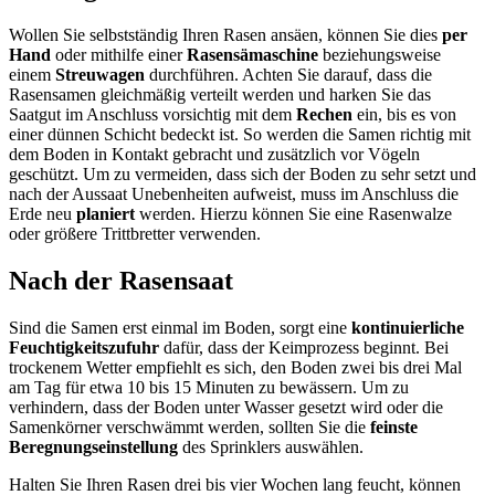
Wollen Sie selbstständig Ihren Rasen ansäen, können Sie dies
per
Hand
oder mithilfe einer
Rasensämaschine
beziehungsweise
einem
Streuwagen
durchführen. Achten Sie darauf, dass die
Rasensamen gleichmäßig verteilt werden und harken Sie das
Saatgut im Anschluss vorsichtig mit dem
Rechen
ein, bis es von
einer dünnen Schicht bedeckt ist. So werden die Samen richtig mit
dem Boden in Kontakt gebracht und zusätzlich vor Vögeln
geschützt. Um zu vermeiden, dass sich der Boden zu sehr setzt und
nach der Aussaat Unebenheiten aufweist, muss im Anschluss die
Erde neu
planiert
werden. Hierzu können Sie eine Rasenwalze
oder größere Trittbretter verwenden.
Nach der Rasensaat
Sind die Samen erst einmal im Boden, sorgt eine
kontinuierliche
Feuchtigkeitszufuhr
dafür, dass der Keimprozess beginnt. Bei
trockenem Wetter empfiehlt es sich, den Boden zwei bis drei Mal
am Tag für etwa 10 bis 15 Minuten zu bewässern. Um zu
verhindern, dass der Boden unter Wasser gesetzt wird oder die
Samenkörner verschwämmt werden, sollten Sie die
feinste
Beregnungseinstellung
des Sprinklers auswählen.
Halten Sie Ihren Rasen drei bis vier Wochen lang feucht, können